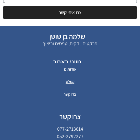
צרו איתי קשר
שלמה בן שושן
פרקטים , דקים, טפטים וריצוף
ניווט באתר
אודותינו
קטלוג
צרו קשר
צרו קשר
077-2713614
052-2792277