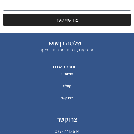
צרו איתי קשר
שלמה בן שושן
פרקטים , דקים, טפטים וריצוף
ניווט באתר
אודותינו
קטלוג
צרו קשר
צרו קשר
077-2713614