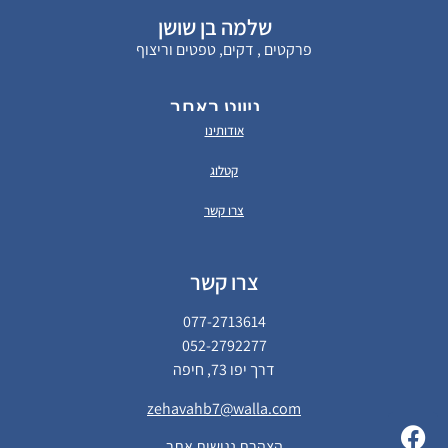
שלמה בן שושן
פרקטים , דקים, טפטים וריצוף
ניווט באתר
אודותינו
קטלוג
צרו קשר
צרו קשר
077-2713614
052-2792277
דרך יפו 73, חיפה
zehavahb7@walla.com
הצהרת נגישות אתר