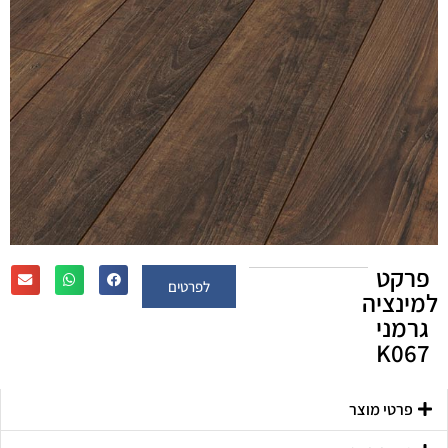
פרקט
לפרטים
למינציה
גרמני
K067
פרטי מוצר