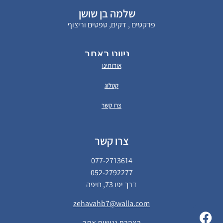
שלמה בן שושן
פרקטים , דקים, טפטים וריצוף
ניווט באתר
אודותינו
קטלוג
צרו קשר
צרו קשר
077-2713614
052-2792277
דרך יפו 73, חיפה
zehavahb7@walla.com
הצהרת נגישות אתר