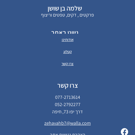
שלמה בן שושן
פרקטים , דקים, טפטים וריצוף
ניווט באתר
אודותינו
קטלוג
צרו קשר
צרו קשר
077-2713614
052-2792277
דרך יפו 73, חיפה
zehavahb7@walla.com
הצהרת נגישות אתר