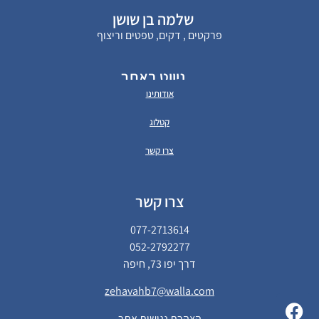
שלמה בן שושן
פרקטים , דקים, טפטים וריצוף
ניווט באתר
אודותינו
קטלוג
צרו קשר
צרו קשר
077-2713614
052-2792277
דרך יפו 73, חיפה
zehavahb7@walla.com
הצהרת נגישות אתר