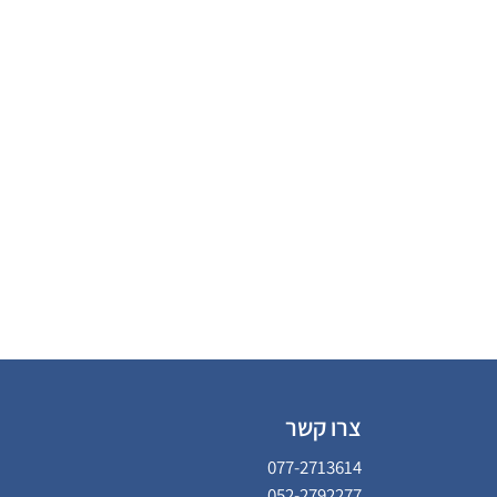
צרו קשר
077-2713614
052-2792277