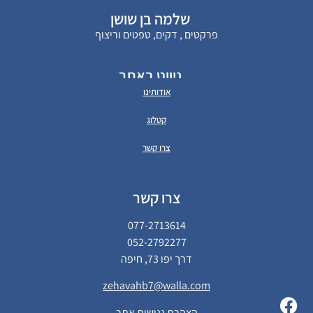
שלמה בן שושן
פרקטים , דקים, טפטים וריצוף
ניווט באתר
אודותינו
קטלוג
צרו קשר
צרו קשר
077-2713614
052-2792277
דרך יפו 73, חיפה
zehavahb7@walla.com
הצהרת נגישות אתר