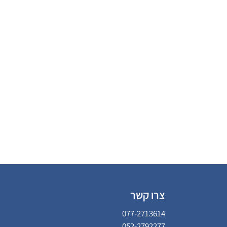
צרו קשר
077-2713614
052-2792277