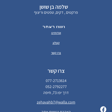
שלמה בן שושן
פרקטים , דקים, טפטים וריצוף
ניווט באתר
אודותינו
קטלוג
צרו קשר
צרו קשר
077-2713614
052-2792277
דרך יפו 73, חיפה
zehavahb7@walla.com
הצהרת נגישות אתר