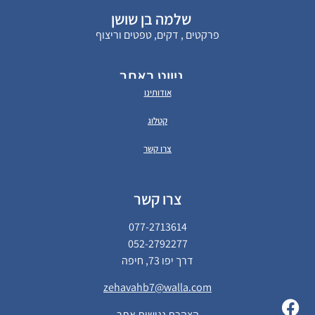
שלמה בן שושן
פרקטים , דקים, טפטים וריצוף
ניווט באתר
אודותינו
קטלוג
צרו קשר
צרו קשר
077-2713614
052-2792277
דרך יפו 73, חיפה
zehavahb7@walla.com
הצהרת נגישות אתר