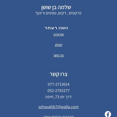
שלמה בן שושן
פרקטים , דקים, טפטים וריצוף
ניווט באתר
אודותינו
קטלוג
צרו קשר
צרו קשר
077-2713614
052-2792277
דרך יפו 73, חיפה
zehavahb7@walla.com
הצהרת נגישות אתר