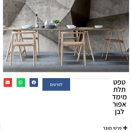
טפט
לפרטים
תלת
מימד
אפור
לבן
פרטי מוצר