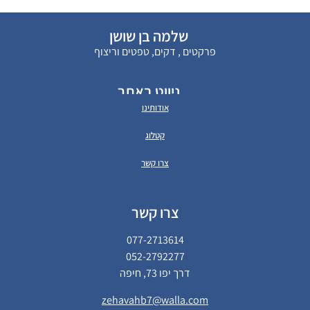
שלמה בן שושן
פרקטים , דקים, טפטים וריצוף
ניווט באתר
אודותינו
קטלוג
צרו קשר
צרו קשר
077-2713614
052-2792277
דרך יפו 73, חיפה
zehavahb7@walla.com