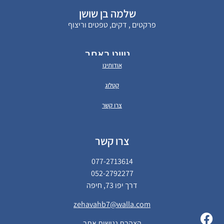
שלמה בן שושן
פרקטים , דקים, טפטים וריצוף
ניווט באתר
אודותינו
קטלוג
צרו קשר
צרו קשר
077-2713614
052-2792277
דרך יפו 73, חיפה
zehavahb7@walla.com
הצהרת נגישות אתר